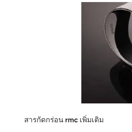
สารกัดกร่อน rmc เพิ่มเติม