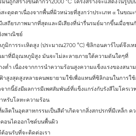
ชรมันถูกสร้างขึ้นต่ำกว่า2000 °C โครงสร้างจะแสดงในรูปบ
ก็สะดุดตาเนื่องจากพื้นที่ผิวหน่วยที่สูงกว่าประเภท α ในขณะที
เสถียรภาพมากที่สุดและมีเสียงที่น่ารื่นรมย์มากขึ้นเมื่อชนก
ชิงพาณิชย์
ูมิการระเหิดสูง (ประมาณ2700 °C) ซิลิกอนคาร์ไบด์จึงเ
าเผาที่มีอุณหภูมิสูง มันจะไม่ละลายภายใต้ความดันใดๆที่
นข้างต่ำ เนื่องจากการนำความร้อนสูงความแข็งแรงของสนาม
ูงสุดสูงหลายคนพยายามใช้เพื่อแทนที่ซิลิกอนในการใช้
ากนี้ยังมีผลการมีเพศสัมพันธ์ที่แข็งแกร่งกับรังสีไมโครเว
์สำหรับโลหะความร้อน
ลที่ผลิตในอุตสาหกรรมเป็นสีดำเกิดจากสิ่งสกปรกที่มีเหล็ก ค
ิลิคอนไดออกไซด์บนพื้นผิว
ต้อนรับที่จะติดต่อเรา