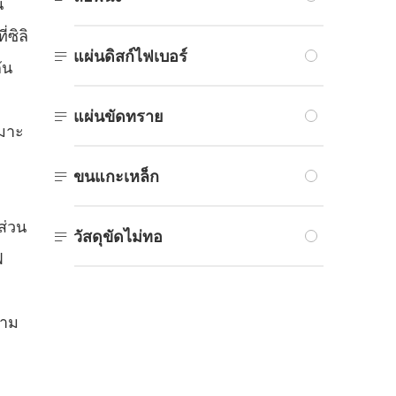
น
่ซิลิ

แผ่นดิสก์ไฟเบอร์
ัน

แผ่นขัดทราย
หมาะ

ขนแกะเหล็ก
ส่วน

วัสดุขัดไม่ทอ
ฟ
วาม