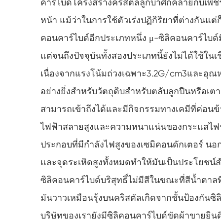
คาร์ไบด์โครงสร้างคริสตัลลูกบาศก์คล้ายกับเพ
หน้า แม้ว่าในการใช้ตัวเร่งปฏิกิริยาที่ต่างกันแต่
คอนคาร์ไบด์อีกประเภทหนึ่ง μ-ซิลิคอนคาร์ไบด์มี
แต่จนถึงปัจจุบันทั้งสองประเภทนี้ยังไม่ได้ใช้ในเ
เนื่องจากแรงโน้มถ่วงเฉพาะ3.2G/cm3และอุณหภ
อย่างยิ่งสำหรับวัตถุดิบสำหรับตลับลูกปืนหรือเต
สามารถเข้าถึงได้และมีกิจกรรมทางเคมีที่ค่อ
ไฟฟ้าสลายสูงและความหนาแน่นของกระแสไฟฟ้าส
ประกอบที่มีกำลังไฟสูงของเซมิคอนดักเตอร์ นอกจ
และจุดระเหิดสูงทั้งหมดทำให้มันเป็นประโยชน
ซิลิคอนคาร์ไบด์บริสุทธิ์ไม่มีสีในขณะที่สีน้ำตา
มันวาวเหมือนรุ้งบนคริสตัลเกิดจากชั้นป้องกันซ
บริษัทของเรายังมีซิลิคอนคาร์ไบด์ขัดผ้าขายยินดี