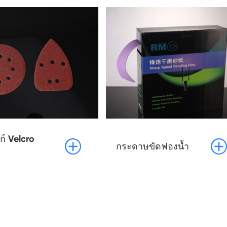
ก์ Velcro


กระดาษขัดฟองน้ำ