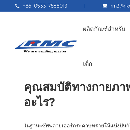
+86-0533-7868013
rm3@ri


ผลิตภัณฑ์สำหรับ
บ้านในบ้าน
บล็อกบล็อก
คุณสมบัติทางกายภาพข

เด็ก
คุณสมบัติทางกายภาพ
อะไร?
ในฐานะซัพพลายเออร์กระดาษทรายให้แบ่งปันกับค