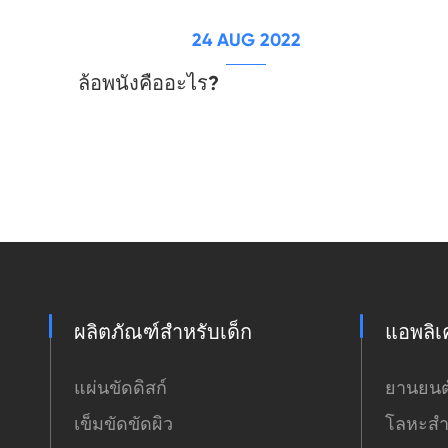
24 AUG 2022
ล้อพนังคืออะไร?
ผลิตภัณฑ์สำหรับเด็ก
แอพลิเ
แผ่นขัดดิสก์
ยานยนต
เข็มขัดขัดผิว
โลหะสำ