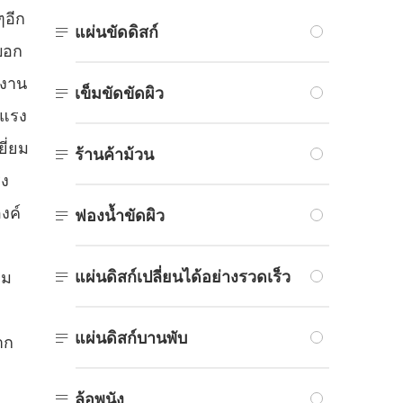
ๆอีก

แผ่นขัดดิสก์
บอก
้งาน

เข็มขัดขัดผิว
งแรง
ี่ยม

ร้านค้าม้วน
ุง
งค์

ฟองน้ำขัดผิว

แผ่นดิสก์เปลี่ยนได้อย่างรวดเร็ว
าม

แผ่นดิสก์บานพับ
าก

ล้อพนัง