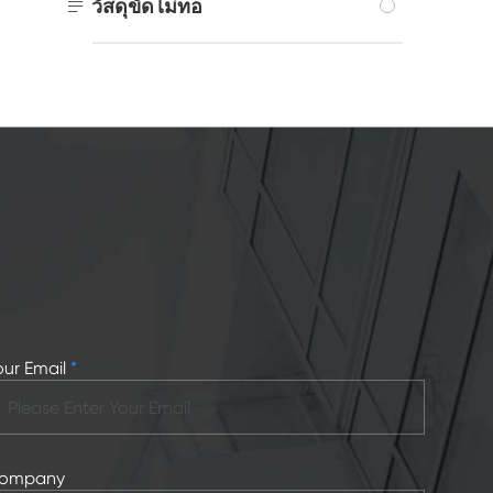

วัสดุขัดไม่ทอ
our Email
*
ompany