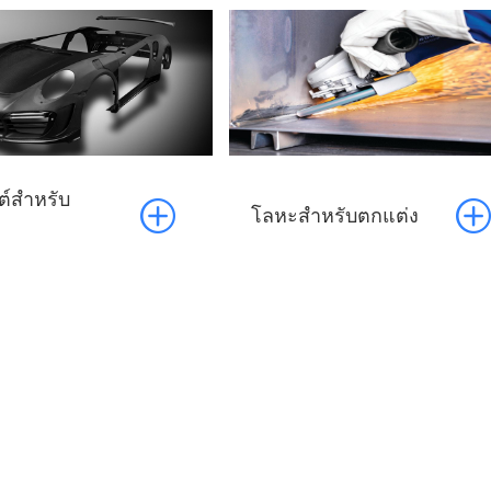
์สำหรับ


โลหะสำหรับตกแต่ง