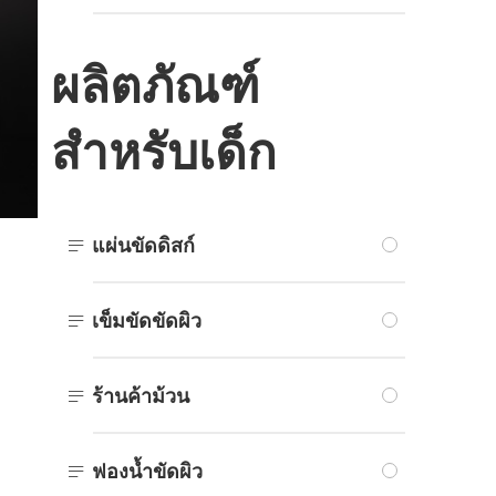
ผลิตภัณฑ์
สำหรับเด็ก

แผ่นขัดดิสก์

เข็มขัดขัดผิว

ร้านค้าม้วน

ฟองน้ำขัดผิว