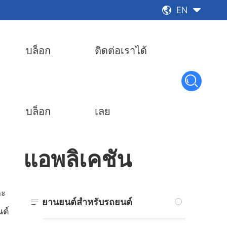
EN


บล็อก
ติดต่อเราได้

บล็อก
เลย
แอพลิเคชัน
ละ

ยานยนต์สำหรับรถยนต์
นต์