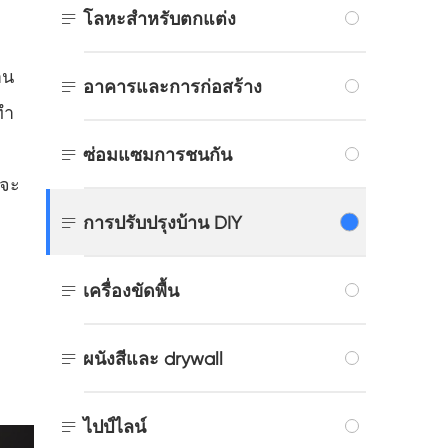

โลหะสำหรับตกแต่ง
าน

อาคารและการก่อสร้าง
ทำ

ซ่อมแซมการชนกัน
่จะ

การปรับปรุงบ้าน DIY

เครื่องขัดพื้น

ผนังสีและ drywall

ไปป์ไลน์