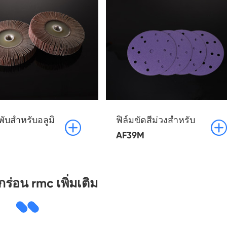
ับสำหรับอลูมิ
ฟิล์มขัดสีม่วงสำหรับ


AF39M
ร่อน rmc เพิ่มเติม