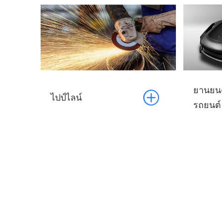
ยานยนต

ไปป์ไลน์
รถยนต์