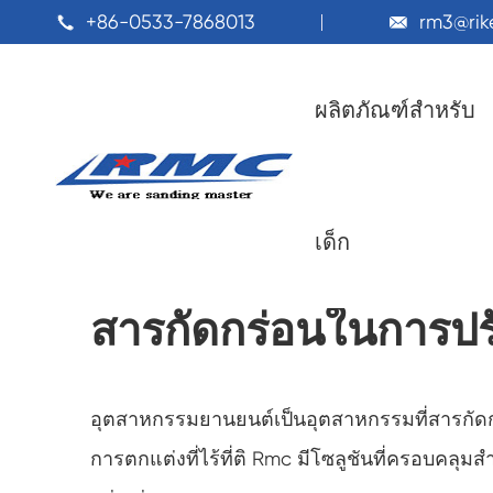
+86-0533-7868013
rm3@ri


ผลิตภัณฑ์สำหรับ
บ้านในบ้าน
แอพลิเคชัน
การปรับปรุงบ้าน DIY

เด็ก
สารกัดกร่อนในการปรั
อุตสาหกรรมยานยนต์เป็นอุตสาหกรรมที่สารกัดกร
การตกแต่งที่ไร้ที่ติ Rmc มีโซลูชันที่ครอบค