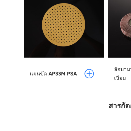
ล้อบานพ

แผ่นขัด AP33M PSA
เนียม
สารกัดก