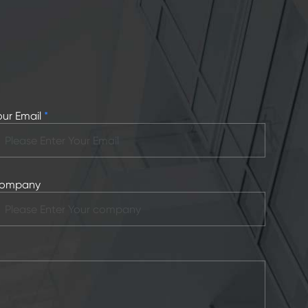
our Email
*
ompany