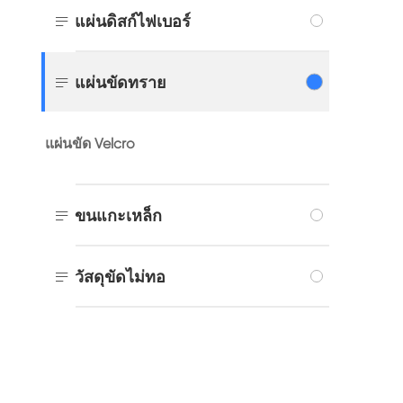

แผ่นดิสก์ไฟเบอร์

แผ่นขัดทราย
แผ่นขัด Velcro

ขนแกะเหล็ก

วัสดุขัดไม่ทอ