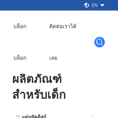
EN


บล็อก
ติดต่อเราได้

บล็อก
เลย
ผลิตภัณฑ์
สำหรับเด็ก

แผ่นขัดดิสก์