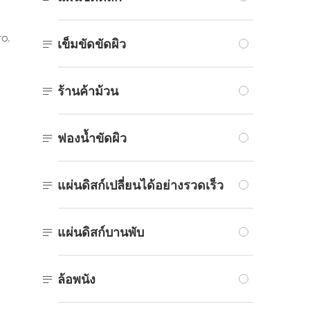
o.

เข็มขัดขัดผิว

ร้านค้าม้วน

ฟองน้ำขัดผิว

แผ่นดิสก์เปลี่ยนได้อย่างรวดเร็ว

แผ่นดิสก์บานพับ

ล้อพนัง