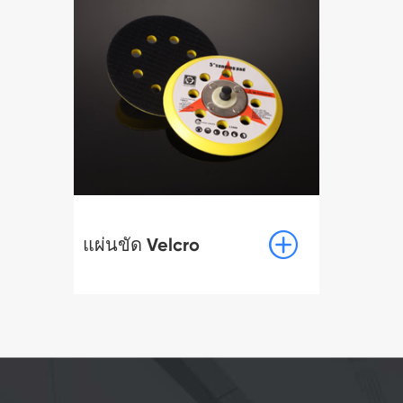

แผ่นขัด Velcro