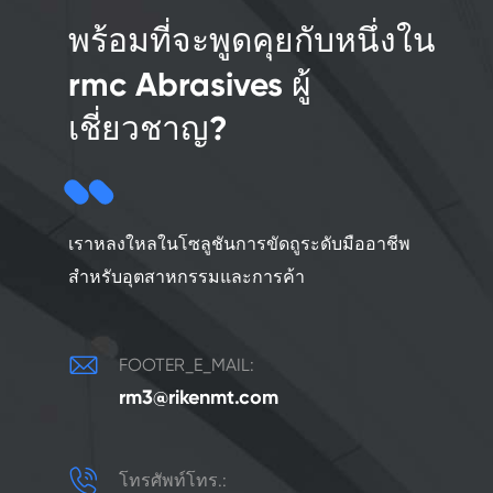
พร้อมที่จะพูดคุยกับหนึ่งใน
rmc Abrasives ผู้
เชี่ยวชาญ?
เราหลงใหลในโซลูชันการขัดถูระดับมืออาชีพ
สำหรับอุตสาหกรรมและการค้า

FOOTER_E_MAIL:
rm3@rikenmt.com

โทรศัพท์โทร.: