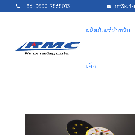
+86-0533-7868013
rm3@ri


ผลิตภัณฑ์สำหรับ
เด็ก
แผ่น