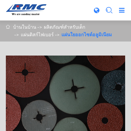

บ้านในบ้าน
ผลิตภัณฑ์สำหรับเด็ก

แผ่นดิสก์ไฟเบอร์
แผ่นใยออกไซด์อลูมิเนียม