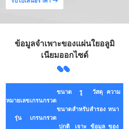
รับใบเสนอราคา

ข้อมูลจำเพาะของแผ่นใยอลูมิ
เนียมออกไซด์
ขนาด
รู
วัสดุ
ความ
หมายเลข
เกรน
กรวด
แ
ขนาด
สำหรับ
สำรอง
หนา
รุ่น
เกรน
กรวด
เ
ปกติ
เจาะ
ข้อมูล
ของ