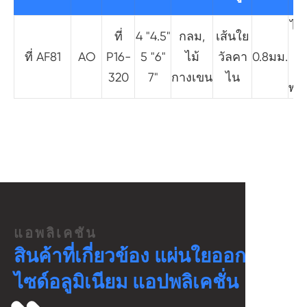
ไม
ที่
4 "4.5"
กลม,
เส้นใย
ส
ที่ AF81
AO
P16-
5 "6"
ไม้
วัลคา
0.8มม.
320
7"
กางเขน
ไน
พล
แอพลิเคชัน
สินค้าที่เกี่ยวข้อง แผ่นใยออก
ไซด์อลูมิเนียม แอปพลิเคชั่น