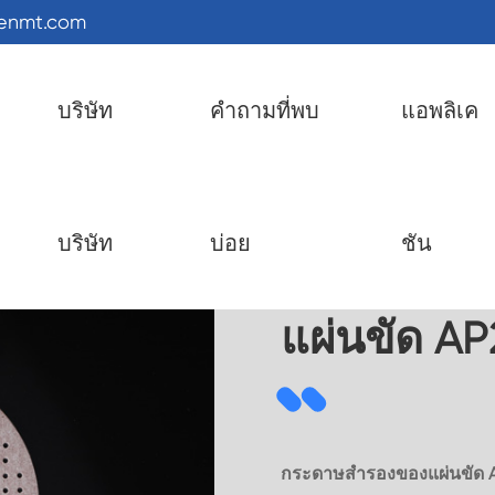
kenmt.com
บริษัท
คำถามที่พบ
แอพลิเค
พีเอสเอดิสก์
แผ่นขัด AP23M PSA
บริษัท
บ่อย
ชัน
แผ่นขัด A
กระดาษสำรองของแผ่นขัด A