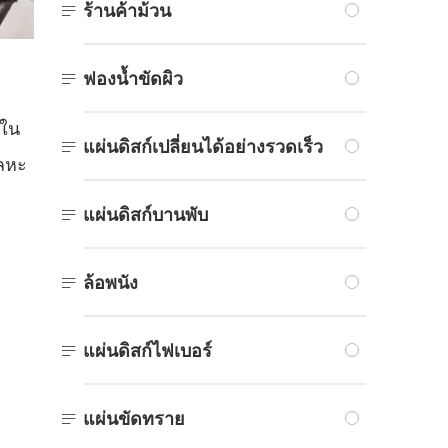

ร้านค้าม้วน

ฟองน้ำขัดผิว
์ใน

แผ่นดิสก์เปลี่ยนได้อย่างรวดเร็ว
โลหะ

แผ่นดิสก์บานพับ

ล้อพนัง

แผ่นดิสก์ไฟเบอร์

แผ่นขัดทราย