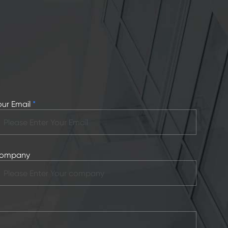
our Email
*
ompany