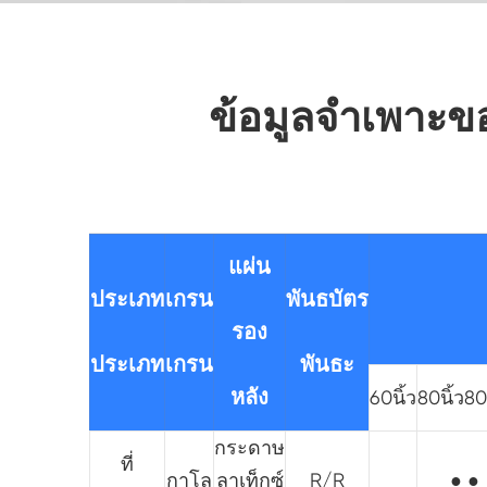
ข้อมูลจำเพาะข
แผ่น
ประเภท
เกรน
พันธบัตร
รอง
ประเภท
เกรน
พันธะ
หลัง
60นิ้ว
80นิ้ว80
กระดาษ
ที่
กาโล
ลาเท็กซ์
R/R
● ●