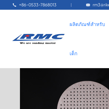
+86-0533-7868013
rm3@ri


ผลิตภัณฑ์สำหรับ
บ้านในบ้าน
ผลิตภัณฑ์สำหรับเด็ก
แผ่นขัดดิสก์

เด็ก