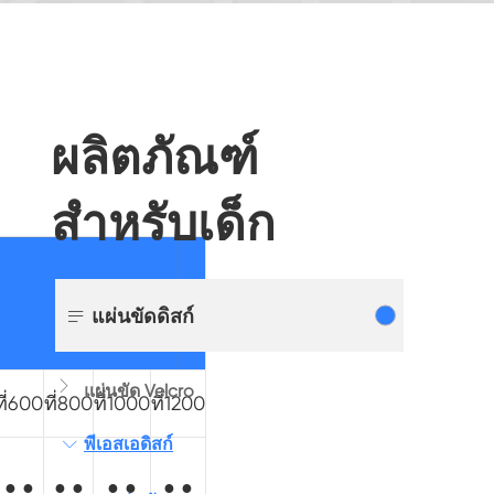
ผลิตภัณฑ์
สำหรับเด็ก

แผ่นขัดดิสก์

แผ่นขัด Velcro
ที่600
ที่800
ที่1000
ที่1200
พีเอสเอดิสก์

● ●
● ●
● ●
● ●