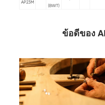
AP23M
(BWT)
ข้อดีของ 