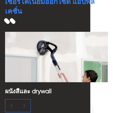
เซอร์โคเนียมออกไซด์ แอปพลิ
เคชั่น
ผนังสีและ drywall
อ

