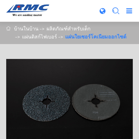

บ้านในบ้าน
ผลิตภัณฑ์สำหรับเด็ก

แผ่นดิสก์ไฟเบอร์
แผ่นใยเซอร์โคเนียมออกไซด์