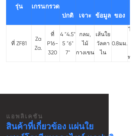
รุ่น
เกรน
กรวด
เ
ปกติ
เจาะ
ข้อมูล
ของ
ไม
ที่
4 "4.5"
กลม,
เส้นใย
Za
ส
ที่ ZF81
P16-
5 "6"
ไม้
วัลคา
0.8มม.
Za.
320
7"
กางเขน
ไน
พล
แอพลิเคชัน
สินค้าที่เกี่ยวข้อง แผ่นใย