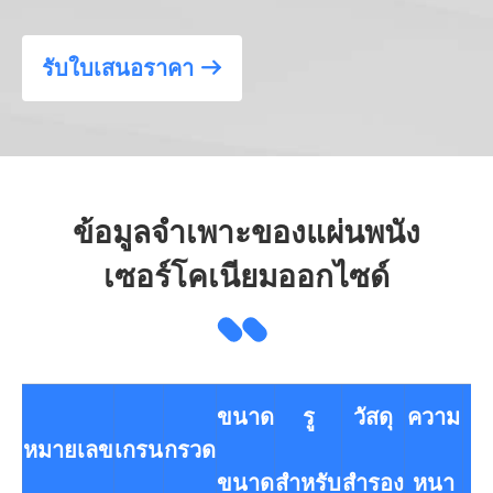
รับใบเสนอราคา

ข้อมูลจำเพาะของแผ่นพนัง
เซอร์โคเนียมออกไซด์
ขนาด
รู
วัสดุ
ความ
หมายเลข
เกรน
กรวด
แ
ขนาด
สำหรับ
สำรอง
หนา