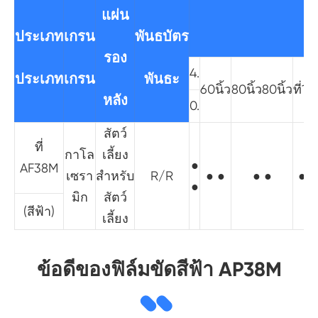
แผ่น
ประเภท
เกรน
พันธบัตร
รอง
4.
ประเภท
เกรน
พันธะ
60นิ้ว
80นิ้ว80นิ้ว
ที่10
หลัง
0.
สัตว์
ที่
กาโล
เลี้ยง
●
AF38M
เซรา
สำหรับ
R/R
● ●
● ●
● ●
●
มิก
สัตว์
(สีฟ้า)
เลี้ยง
ข้อดีของฟิล์มขัดสีฟ้า AP38M