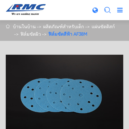

บ้านในบ้าน
ผลิตภัณฑ์สำหรับเด็ก
แผ่นขัดดิสก์

ฟิล์มขัดผิว
ฟิล์มขัดสีฟ้า AF38M