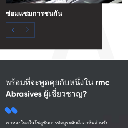
ซ่อมแซมการชนกัน
ผ


พร้อมที่จะพูดคุยกับหนึ่งใน rmc
Abrasives ผู้เชี่ยวชาญ?
เราหลงใหลในโซลูชันการขัดถูระดับมืออาชีพสำหรับ