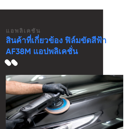
แอพลิเคชัน
สินค้าที่เกี่ยวข้อง ฟิล์มขัดสีฟ้า
AF38M แอปพลิเคชั่น