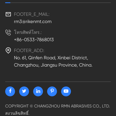

FOOTER_E_MAIL:
rm3@rikenmt.com

โทรศัพท์โทร.:
+86-0533-7868013

FOOTER_ADD:
No. 61, Qinfen Road, Xinbei District,
Changzhou, Jiangsu Province, China.
COPYRIGHT ©
CHANGZHOU RMN ABRASIVES CO., LTD.
สงวนลิขสิทธิ์.