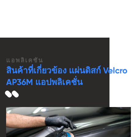
แอพลิเคชัน
สินค้าที่เกี่ยวข้อง แผ่นดิสก์ Velcro
AP36M แอปพลิเคชั่น