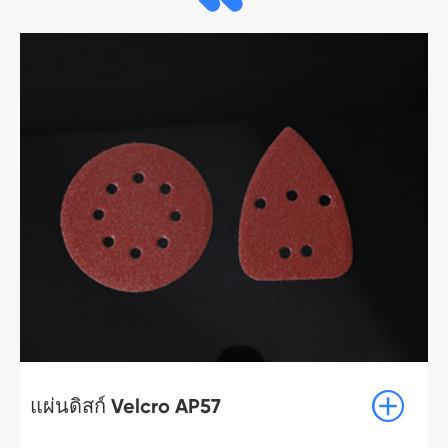

แผ่นดิสก์ Velcro AP57