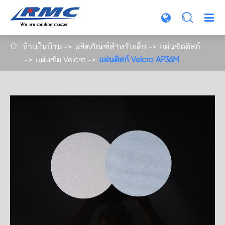

บ้านในบ้าน
ผลิตภัณฑ์สำหรับเด็ก
แผ่นขัดดิสก์

แผ่นขัด Velcro
แผ่นดิสก์ Velcro AP36M