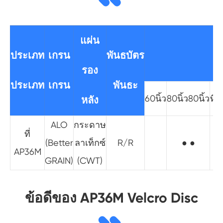
แผ่น
ประเภท
เกรน
พันธบัตร
รอง
ประเภท
เกรน
พันธะ
60นิ้ว
80นิ้ว80นิ้ว
ที่
หลัง
ALO
กระดาษ
ที่
(Better
ลาเท็กซ์
R/R
● ●
● 
AP36M
GRAIN)
(CWT)
ข้อดีของ AP36M Velcro Disc