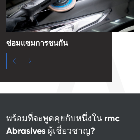
ซ่อมแซมการชนกัน
อ


พร้อมที่จะพูดคุยกับหนึ่งใน rmc
Abrasives ผู้เชี่ยวชาญ?